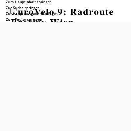
Zum Hauptinhalt springen
EuroVelo 9: Radroute
Zur Suche springen
Zur Hauptnavigation springen
Breclav-Wien
Zum Footer springen
Radtour ausgehend von Breclav
Schwierigkeit: mittel
Distanz: 89,64 km
Dauer: 5:30 h
Aufstieg: 285 Hm
Abstieg: 288 Hm
In Merkliste speichern