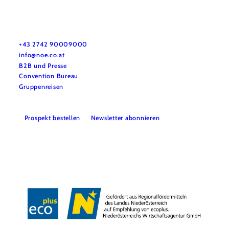
Urlaubsservice
Haben Sie Fragen? Wir helfen Ihnen gerne weiter.
+43 2742 90009000
info@noe.co.at
B2B und Presse
Convention Bureau
Gruppenreisen
Prospekt bestellen
Newsletter abonnieren
Impressum
Datenschutz
AGB
Haftungsausschluss
Barrierefreiheitserklärung