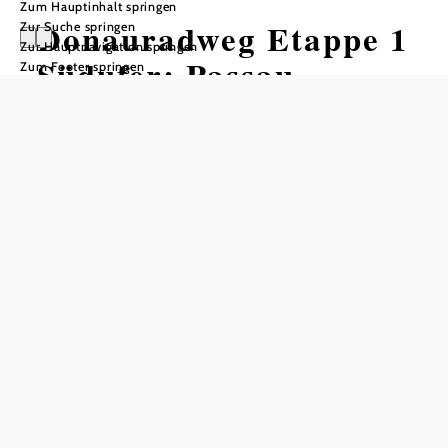
Zum Hauptinhalt springen
Donauradweg Etappe 1
Zur Suche springen
Zur Hauptnavigation springen
Südufer: Passau -
Zum Footer springen
Schlögen
Radtour ausgehend von Passau
Schwierigkeit: leicht
Distanz: 42,14 km
Dauer: 3:00 h
Aufstieg: 116 Hm
Abstieg: 142 Hm
In Merkliste speichern