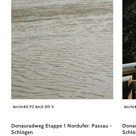
©
WGD Donau Oberösterreich Tourismus GmbH
WGD Do
leicht
40,92 km
3:00 h
leicht
Donauradweg Etappe 1 Nordufer: Passau -
Donau
Schlögen
Schl