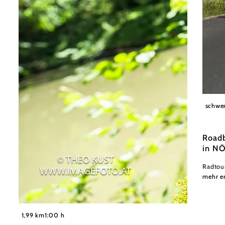
Wolfga
schwe
Roadb
in N
Radtou
mehr e
©
Theo Kust
1,99 km
1:00 h