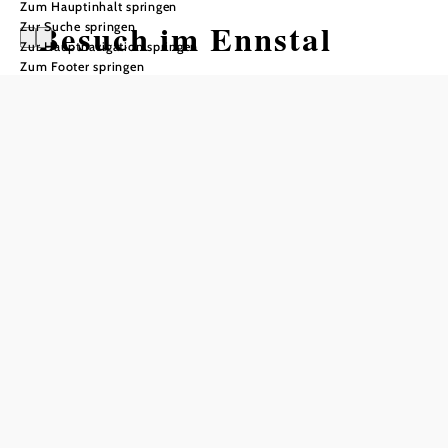
Zum Hauptinhalt springen
Besuch im Ennstal
Zur Suche springen
Zur Hauptnavigation springen
Zum Footer springen
Radtour ausgehend von
Distanz: 59,52 km
Dauer: 4:20 h
Aufstieg: 338 Hm
Abstieg: 349 Hm
In Merkliste speichern