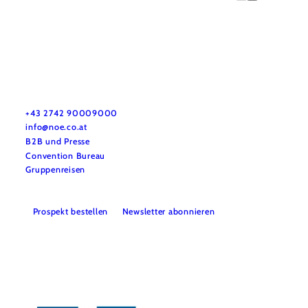
Urlaubsservice
Haben Sie Fragen? Wir helfen Ihnen gerne weiter.
+43 2742 90009000
info@noe.co.at
B2B und Presse
Convention Bureau
Gruppenreisen
Prospekt bestellen
Newsletter abonnieren
Impressum
Datenschutz
AGB
Haftungsausschluss
Barrierefreiheitserklärung