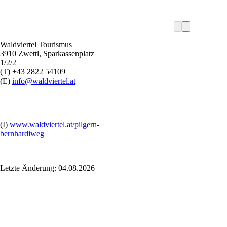
Waldviertel Tourismus
3910 Zwettl, Sparkassenplatz
1/2/2
(T) +43 2822 54109
(E)
info@waldviertel.at
(I)
www.waldviertel.at/pilgern-
bernhardiweg
Letzte Änderung: 04.08.2026