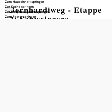
Zum Hauptinhalt springen
Bernhardiweg - Etappe
Zur Suche springen
Zur Hauptnavigation springen
2: Schweiggers -
Zum Footer springen
Siebenlinden
Wandertour ausgehend von
Schweiggers
Schwierigkeit: mittel
Distanz: 15,78 km
Dauer: 3:55 h
Aufstieg: 126 Hm
Abstieg: 103 Hm
In Merkliste speichern