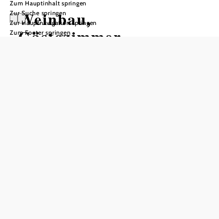
Zum Hauptinhalt springen
Weinbau,
Zur Suche springen
Zur Hauptnavigation springen
Gästezimmer,
Zum Footer springen
Heuriger - Claudia
und Ferdl Denk
In Merkliste speichern
Mitten in der Wachau, im reizenden Örtchen
Weißenkirchen liegt er, der Heurigen vom Denk Ferdl. Die
erstklassige Lage ist aber beileibe nicht sein einziger
Vorteil! Derer gibt es nämlich noch viele, beispielsweise
die Öffnungszeiten: bis auf eine Winterpause immer von
Donnerstag bis Sonntag. Oder die Speisekarte, die mit
herzhaften Jausen, aber auch mit feinen warmen
Schmankerln wie Rieslingschaumsuppe oder die typische