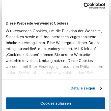
ausgezeichnet
...
Ausstattungen
Diese Webseite verwendet Cookies
Wir verwenden Cookies, um die Funktion der Webseite,
E-Bike Ladestation
Statistiken sowie auf Ihre Interessen zugeschnittene
Inhalte zu ermöglichen. Eine Weitergabe dieser Daten
Zahlungsmöglichkeiten
erfolgt ausschließlich pseudonymisiert. Mit Klick auf
„Cookies zulassen“ können Sie unsere Webseite
Mastercard
weiterhin in vollem Umfang nutzen. Diese Cookies
Visa
werden – mit Ihrer Einwilligung – auch von Drittanbietern
Debitkarte
in den USA verarbeitet und verwendet. In den USA
Bei uns finden Sie auch
besteht derzeit kein angemessenes Datenschutzniveau,
und es ist nicht ausgeschlossen, dass staatliche
Details zeigen
Freizeitangebot
Sicherheitsbehörden entsprechende Anordnungen
mehr erfahren
gegenüber den Drittanbietern (Google und Meta
Platforms, Inc.) treffen, um Zugriff auf Daten zu Kontroll-
Cookies zulassen
Das aktuelle Wetter in Rosenburg
und Überwachungszwecken zu erhalten. Dagegen gibt es