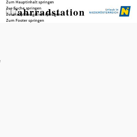
Zum Hauptinhalt springen
Fahrradstation
Zur Suche springen
Zur Hauptnavigation springen
Zum Footer springen
In Merkliste speichern
e
Direkt beim Renaissanceschloss Rosenburg steht
Radfahrerinnen und Radfahrern ab sofort ein moderner
Fahrradplatz zur Verfügung. Stabile Anlehnbügel sorgen für
sicheres Abstellen der Fahrräder, während praktische
Schließfächer mit Steckdosen das bequeme Laden von E-
Bike-Akkus und das Verstauen von Fahrradhelmen
ermöglichen. Für den Fall einer kleinen Panne unterwegs
bietet eine integrierte Servicestation mit Luftpumpe und
gängigen Werkzeugen schnelle Hilfe.
Geschichte spüren - Tradition (er)leben!
Im Schloss befinden sich wunderschön erhaltene Prunk-
und herrschaftliche Wohnräume, eine umfangreiche