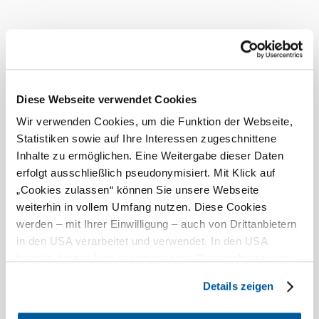
Mostschank Familie Kornfell "Binishofer"
Gastronomie
mehr erfahren
Das aktuelle Wetter in Lichtenegg
Diese Webseite verwendet Cookies
Heute, 07.08.2026
20° bis 27°
Wir verwenden Cookies, um die Funktion der Webseite,
bewölkt
Statistiken sowie auf Ihre Interessen zugeschnittene
Windgeschwindigkeit
3,7 km/h
Inhalte zu ermöglichen. Eine Weitergabe dieser Daten
erfolgt ausschließlich pseudonymisiert. Mit Klick auf
Morgen, 08.08.2026
17° bis 25°
„Cookies zulassen“ können Sie unsere Webseite
weiterhin in vollem Umfang nutzen. Diese Cookies
bewölkt
werden – mit Ihrer Einwilligung – auch von Drittanbietern
Windgeschwindigkeit
2,1 km/h
in den USA verarbeitet und verwendet. In den USA
besteht derzeit kein angemessenes Datenschutzniveau,
Umgebung erkunden
und es ist nicht ausgeschlossen, dass staatliche
Details zeigen
Sicherheitsbehörden entsprechende Anordnungen
Ausflugsziele, Hotels, Touren und mehr
gegenüber den Drittanbietern (Google und Meta