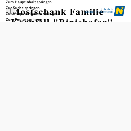
Zum Hauptinhalt springen
Mostschank Familie
Zur Suche springen
Zur Hauptnavigation springen
Kornfell "Binishofer"
Zum Footer springen
In Merkliste speichern
e
Neben dem weithin sichtbaren Windrad mit
Aussichtsplattform befindet sich die Mostschank der
Familie Kornfell. Durch ihre eigene Züchtung von Blonde
d´Aquitaine bekommt man dort besonders saftiges
Rindfleisch sowie Schweinefleisch aus der eigenen
Landwirtschaft. Für ihre Aufstriche wurden sie bereits mit
der "Aufstrichkrone", für ihre Schnäpse und Liköre mit
verschiedensten Auszeichnungen wie dem Goldenen
Stamperl und dem Schlossgeist prämiert.
Bei uns finden Sie auch