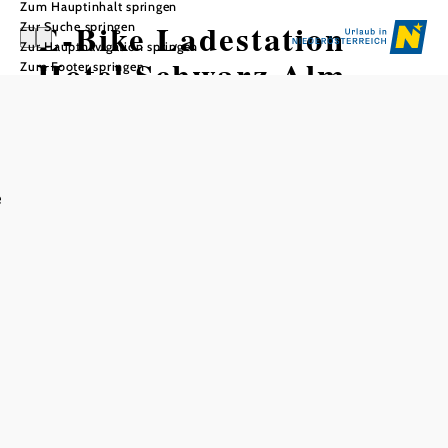
Zum Hauptinhalt springen
E-Bike Ladestation
Zur Suche springen
Zur Hauptnavigation springen
Hotel Schwarz Alm
Zum Footer springen
In Merkliste speichern
e
E-Bike Ladestation beim Eingang zum Hotel Schwarz
Alm.
Für die Hotelgäste stehen auch 2 E-Bikes zum Ausleihen
zur Verfügung.
Zahlungsmöglichkeiten
Mastercard
Visa
Debitkarte