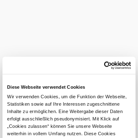
Bei uns finden Sie auch
Restaurant Schwarz Alm
Gastronomie
mehr erfahren
Hotel Schwarz Alm
Unterkunft
mehr erfahren
Hotel Schwarz Alm Zwettl
Diese Webseite verwendet Cookies
Selected Stays
mehr erfahren
Wir verwenden Cookies, um die Funktion der Webseite,
Das aktuelle Wetter in Zwettl-
Statistiken sowie auf Ihre Interessen zugeschnittene
Niederösterreich
Inhalte zu ermöglichen. Eine Weitergabe dieser Daten
erfolgt ausschließlich pseudonymisiert. Mit Klick auf
„Cookies zulassen“ können Sie unsere Webseite
Heute, 09.08.2026
12° bis 28°
weiterhin in vollem Umfang nutzen. Diese Cookies