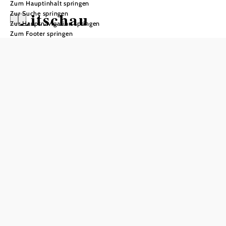
Zum Hauptinhalt springen
Litschau
Zur Suche springen
Zur Hauptnavigation springen
Zum Footer springen
Öffnungszeiten
Montag und Dienstag: 7-12 und 13-17 Uhr, Mittwoch: 13-
17 Uhr, Donnerstag: 7-12 und 13-16 Uhr, Freitag: 7-12
Uhr
In Merkliste speichern
Auftanken und durchatmen: Als ausgewiesener Luftkurort
lädt die Stadtgemeinde Litschau im Bezirk Gmünd zum
gesunden Waldviertel-Urlaub ein. Die nördlichste Stadt
Österreichs liegt im Reißbach-Tal – nur einen
Katzensprung entfernt von der tschechischen Grenze.