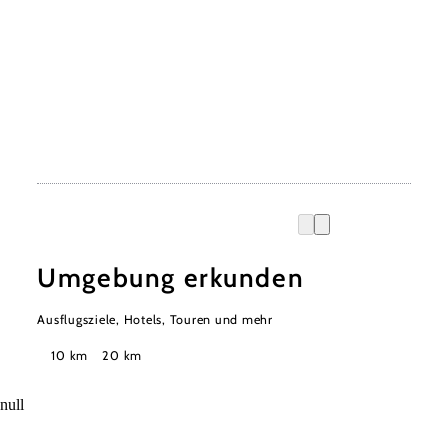
Umgebung erkunden
Ausflugsziele, Hotels, Touren und mehr
Suchradius
10 km
20 km
null