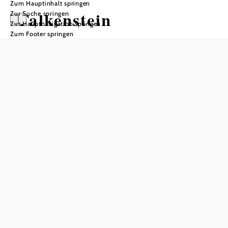
Zum Hauptinhalt springen
Falkenstein
Zur Suche springen
Zur Hauptnavigation springen
Zum Footer springen
Öffnungszeiten
Montag
08:00 - 12:00 Uhr
Dienstag
geschlossen
Mittwoch
08:00 - 12:00 Uhr
Donnerstag
geschlossen
Freitag
08:00 - 12:00 Uhr
Samstag
geschlossen
Sonntag
geschlossen
In Merkliste speichern