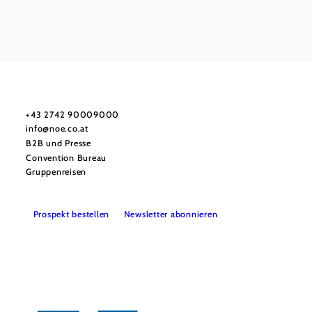
Urlaubsservice
Haben Sie Fragen? Wir helfen Ihnen gerne weiter.
+43 2742 90009000
info@noe.co.at
B2B und Presse
Convention Bureau
Gruppenreisen
Prospekt bestellen
Newsletter abonnieren
Impressum
Datenschutz
AGB
Haftungsausschluss
Barrierefreiheitserklärung