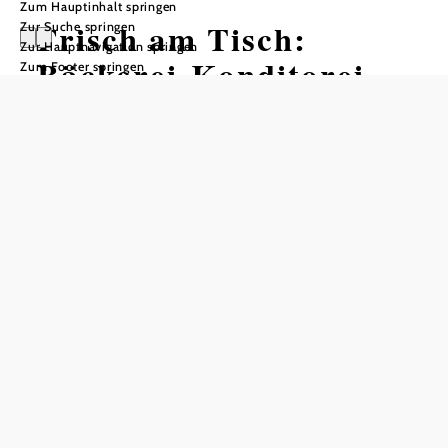
Zum Hauptinhalt springen
Frisch am Tisch:
Zur Suche springen
Zur Hauptnavigation springen
Bäckerei-Konditorei
Zum Footer springen
Weinberger
In Merkliste speichern
Die Bäckerei & Konditorei Weinberger, ein
familiengeführtes Traditionsunternehmen seit 1925, steht in
Ybbs an der Donau für handwerklich hergestellte
Backwaren, Mehlspeisen und Kaffeespezialitäten.
Gebacken wird täglich frisch nach dem Reinheitsgebot –
mit langen Teigführungen, hochwertigen regionalen
Zutaten und frei von Zusatzstoffen.
Das Sortiment reicht von klassischen Broten, Voll‑ und