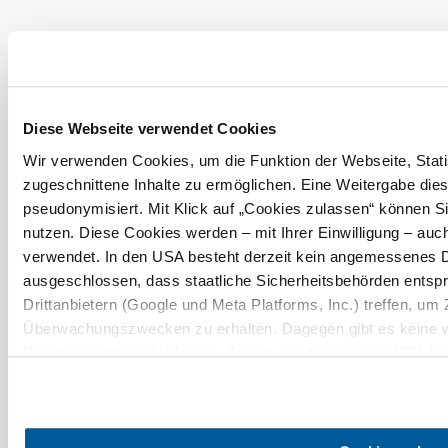
Suchradius
10 km
20 km
Diese Webseite verwendet Cookies
Wir verwenden Cookies, um die Funktion der Webseite, Statis
zugeschnittene Inhalte zu ermöglichen. Eine Weitergabe dies
Urlaubsservice
pseudonymisiert. Mit Klick auf „Cookies zulassen“ können S
Haben Sie Fragen? Wir helfen Ihnen gerne weiter.
+43 2742 90009000
nutzen. Diese Cookies werden – mit Ihrer Einwilligung – auch
info@noe.co.at
verwendet. In den USA besteht derzeit kein angemessenes D
B2B und Presse
ausgeschlossen, dass staatliche Sicherheitsbehörden ents
Convention Bureau
Drittanbietern (Google und Meta Platforms, Inc.) treffen, um 
Gruppenreisen
Überwachungszwecken zu erhalten. Dagegen gibt es keine 
Rechtsschutzmöglichkeiten. Zudem werden von den USA kein
Prospekt bestellen
Newsletter abonnieren
personenbezogener Daten gewährt. Wir geben nur Ihre IP-Ad
eindeutige Zuordnung möglich ist) sowie technische Informat
und Bildschirmauflösung an Google bzw. an. Meta weiter. We
Impressum
Datenschutz
AGB
Haftungsausschluss