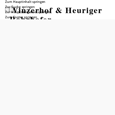
Zum Hauptinhalt springen
Winzerhof & Heuriger
Zur Suche springen
Zur Hauptnavigation springen
Rohrhofer
Zum Footer springen
Tisch telefonisch reservieren
In Merkliste speichern
Bereits von weitem zu sehen: Der Heurigen der Familie
Rohrhofer am Hang des Gedersdorfer Weinbergs ist ein
bisschen anders. Drinnen in modernem Design mit
Garnituren aus edlem Holz und einer stylischen Weinbar.
Draußen, für laue Sommerabende, eine riesige Terrasse mit
traumhaftem Blick auf Stift Göttweig. Was das Ganze
noch besonders hervorhebt: Traditionelle und auch