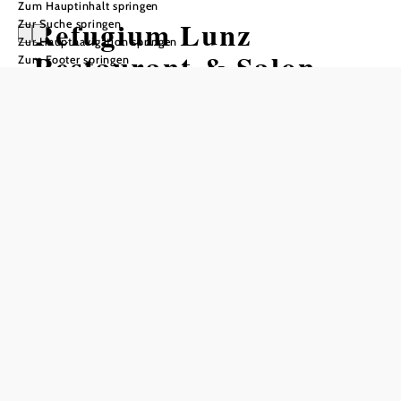
Zum Hauptinhalt springen
Refugium Lunz
Zur Suche springen
Zur Hauptnavigation springen
Restaurant & Salon
Zum Footer springen
Küche
Öffnungszeiten
vom 01.07. bis zum 30.06.
Donnerstag
17:00 - 21:00 Uhr
Freitag
17:00 - 21:00 Uhr
Samstag
17:00 - 21:00 Uhr
Sonntag
12:00 - 21:00 Uhr
Tisch telefonisch reservieren
zusätzlich, Salonküche:
Do-So 08.00-18.00