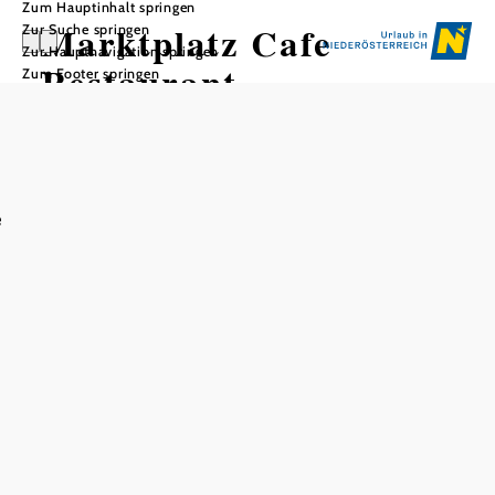
Zum Hauptinhalt springen
Marktplatz Cafe
Zur Suche springen
Zur Hauptnavigation springen
Restaurant
Zum Footer springen
e
In Merkliste speichern
Das Marktplatz Cafe Restaurant ist ein wahres Juwel für
Liebhaber der bürgerlichen Küche. Als kommunales
Zentrum bietet es nicht nur köstliche Speisen, sondern
auch eine lebendige Atmosphäre, die Besucher in das Herz
des lokalen Lebens eintauchen lässt. Mit einer Vielzahl von
Gerichten, die die traditionelle deutsche Küche
repräsentieren, ist es ein Muss für jeden, der die
authentische lokale Küche erleben möchte. Die einladende
Atmosphäre und die freundlichen Mitarbeiter sorgen dafür,
dass jeder Besuch im Marktplatz Cafe Restaurant zu einem
unvergesslichen Erlebnis wird. Es ist mehr als nur ein Ort