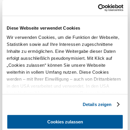
Busse willkommen
Hunde erlaubt
Kreditkarten akzeptiert
Diese Webseite verwendet Cookies
Parkplatz
©
Ronald Samuiloff
Wir verwenden Cookies, um die Funktion der Webseite,
warme Speisen erhältlich
Statistiken sowie auf Ihre Interessen zugeschnittene
WLAN
Inhalte zu ermöglichen. Eine Weitergabe dieser Daten
vegetarische Speisen erhältlich
erfolgt ausschließlich pseudonymisiert. Mit Klick auf
„Cookies zulassen“ können Sie unsere Webseite
Zahlungsmöglichkeiten
weiterhin in vollem Umfang nutzen. Diese Cookies
werden – mit Ihrer Einwilligung – auch von Drittanbietern
Mastercard
in den USA verarbeitet und verwendet. In den USA
besteht derzeit kein angemessenes Datenschutzniveau,
American Express
und es ist nicht ausgeschlossen, dass staatliche
Visa
Details zeigen
Sicherheitsbehörden entsprechende Anordnungen
Diners Club
gegenüber den Drittanbietern (Google und Meta
Debitkarte
Platforms, Inc.) treffen, um Zugriff auf Daten zu Kontroll-
Cookies zulassen
Das aktuelle Wetter in Gastern
und Überwachungszwecken zu erhalten. Dagegen gibt es