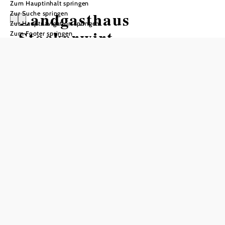
Zum Hauptinhalt springen
Landgasthaus
Zur Suche springen
Zur Hauptnavigation springen
Stockerwirt
Zum Footer springen
Öffnungszeiten
vom 01.01. bis zum 31.12.
Mittwoch
11:30 - 00:00 Uhr
Donnerstag
11:30 - 00:00 Uhr
Freitag
11:30 - 00:00 Uhr
Samstag
11:30 - 00:00 Uhr
Sonntag
11:30 - 21:00 Uhr
Tisch telefonisch reservieren
Öffnungszeiten Küche
Mi - Sa 11:30 - 21h