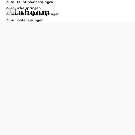
Zum Hauptinhalt springen
Laboom
Zur Suche springen
Zur Hauptnavigation springen
Zum Footer springen
In Merkliste speichern
Jeden Donnerstag GIRL´S CLUB
gratis Drinks
heiße Stripper
ab 23 Uhr Einlass der Männer
Freitag und Samstag
verschiedene Motto & Themenpartys
jede Woche Getränkeaktionen
Special Djs