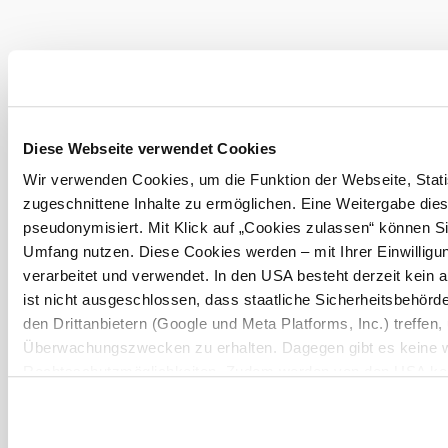
null
Diese Webseite verwendet Cookies
Urlaubsservice
Wir verwenden Cookies, um die Funktion der Webseite, Statis
Haben Sie Fragen? Wir helfen Ihnen gerne weiter.
zugeschnittene Inhalte zu ermöglichen. Eine Weitergabe dies
+43 2742 90009000
pseudonymisiert. Mit Klick auf „Cookies zulassen“ können Si
info@noe.co.at
B2B und Presse
Umfang nutzen. Diese Cookies werden – mit Ihrer Einwilligun
Convention Bureau
verarbeitet und verwendet. In den USA besteht derzeit kei
Gruppenreisen
ist nicht ausgeschlossen, dass staatliche Sicherheitsbehö
den Drittanbietern (Google und Meta Platforms, Inc.) treffen,
Überwachungszwecken zu erhalten. Dagegen gibt es keine 
Prospekt bestellen
Newsletter abonnieren
Rechtsschutzmöglichkeiten. Zudem werden von den USA kein
personenbezogener Daten gewährt. Wir geben nur Ihre IP-Ad
Impressum
Datenschutz
AGB
Haftungsausschluss
eindeutige Zuordnung möglich ist) sowie technische Informati
Barrierefreiheitserklärung
Endgerät und Bildschirmauflösung an Google bzw. an. Meta w