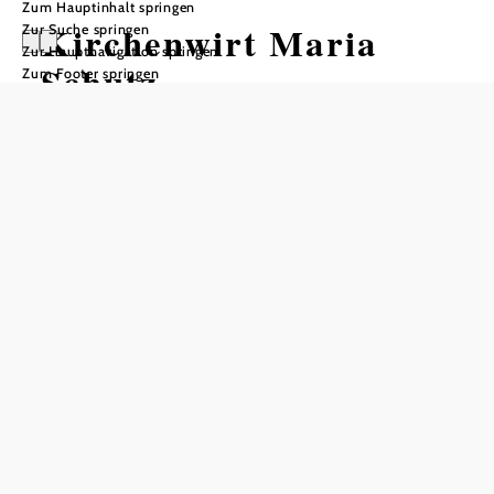
Zum Hauptinhalt springen
Kirchenwirt Maria
Zur Suche springen
Zur Hauptnavigation springen
Schutz
Zum Footer springen
Öffnungszeiten
Tisch telefonisch reservieren
Mittwoch Ruhetag
Öffnungszeiten Küche
11:00 bis 19:00 Uhr