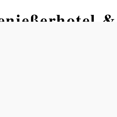
enießerhotel &
t