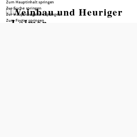
Zum Hauptinhalt springen
Weinbau und Heuriger
Zur Suche springen
Zur Hauptnavigation springen
Laimer
Zum Footer springen
Öffnungszeiten
vom 01.09.2026 bis zum 30.09.2026
vom 01.11.2026 bis zum 30.11.2026
Tisch telefonisch reservieren
Täglich von 11-23 Uhr geöffnet
In Merkliste speichern