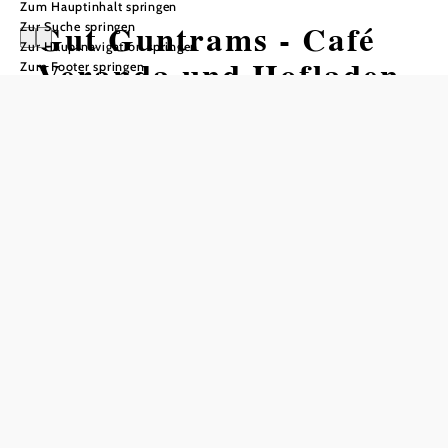
Zum Hauptinhalt springen
Gut Guntrams - Café
Zur Suche springen
Zur Hauptnavigation springen
Veranda und Hofladen
Zum Footer springen
Öffnungszeiten
vom 01.01. bis zum 31.12.
Freitag
08:30 - 16:00 Uhr
Samstag
08:30 - 16:00 Uhr
Sonntag
08:30 - 16:00 Uhr
Tisch telefonisch reservieren
Freitag – Sonntag: Frühstück, Mittagessen und Kaffeejause
Veranstaltungen und Seminarraum auf Anfrage