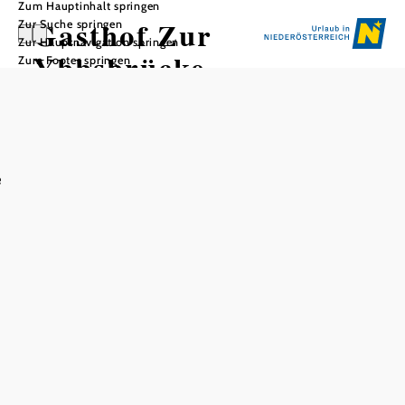
Zum Hauptinhalt springen
Gasthof Zur
Zur Suche springen
Zur Hauptnavigation springen
Ybbsbrücke
Zum Footer springen
In Merkliste speichern
e
Gemütlicher Mostviertler Gasthof, gleich neben der
Bundesstraße1 gelegen. großer Wintergarten für 120
Personen, Gastgarten, Familien-WC mit Wickeltisch,
Parkplatz. Busgruppen gegen Voranmeldung.
Spezielles: Gedünsteter Zwiebelrostbraten, Mostviertler
Schweinsbraten, hausgemachte Gemüselaibchen,
barrierefrei, Familienbetrieb seit 1897
Ausstattung
geeignet für