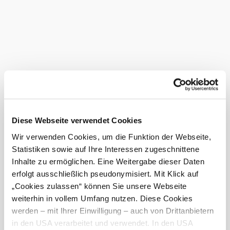
Rollstuhlfahrer
Nächtigung
möglich
Terrasse/Gastgarten
Busse willkommen
Bei uns finden Sie auch
Gasthof Zur Ybbsbrücke
Unterkunft
mehr erfahren
Diese Webseite verwendet Cookies
Das aktuelle Wetter in Amstetten
Wir verwenden Cookies, um die Funktion der Webseite,
Statistiken sowie auf Ihre Interessen zugeschnittene
Inhalte zu ermöglichen. Eine Weitergabe dieser Daten
Heute, 08.08.2026
20° bis 29°
erfolgt ausschließlich pseudonymisiert. Mit Klick auf
„Cookies zulassen“ können Sie unsere Webseite
bewölkt
Windgeschwindigkeit
2,2 km/h
weiterhin in vollem Umfang nutzen. Diese Cookies
werden – mit Ihrer Einwilligung – auch von Drittanbietern
Morgen, 09.08.2026
18° bis 32°
in den USA verarbeitet und verwendet. In den USA