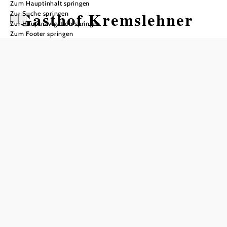
Zum Hauptinhalt springen
Gasthof Kremslehner
Zur Suche springen
Zur Hauptnavigation springen
Zum Footer springen
Öffnungszeiten
Tisch telefonisch reservieren
ganztägig ab 08:30 Uhr
Ruhezeiten
Dienstag