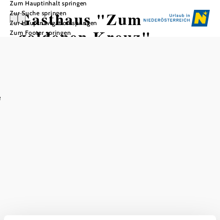
Zum Hauptinhalt springen
Gasthaus "Zum
Zur Suche springen
Zur Hauptnavigation springen
goldenen Kreuz" -
Zum Footer springen
Andreas Haslinger
e
In Merkliste speichern
Das traditionsreiche Gasthaus zum Goldenen Kreuz wurde
im Jahr 2019 komplett umgebaut.
Zahlungsmöglichkeiten
Ausschließlich Barzahlung
Das aktuelle Wetter in Gföhl