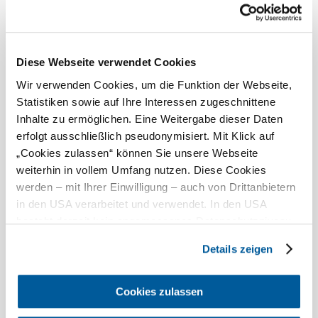
Heute, 07.08.2026
22° bis 24°
bewölkt
Diese Webseite verwendet Cookies
Windgeschwindigkeit
2,0 km/h
Wir verwenden Cookies, um die Funktion der Webseite,
Morgen, 08.08.2026
17° bis 26°
Statistiken sowie auf Ihre Interessen zugeschnittene
Inhalte zu ermöglichen. Eine Weitergabe dieser Daten
bewölkt
erfolgt ausschließlich pseudonymisiert. Mit Klick auf
Windgeschwindigkeit
2,0 km/h
„Cookies zulassen“ können Sie unsere Webseite
weiterhin in vollem Umfang nutzen. Diese Cookies
Umgebung erkunden
werden – mit Ihrer Einwilligung – auch von Drittanbietern
in den USA verarbeitet und verwendet. In den USA
Ausflugsziele, Hotels, Touren und mehr
besteht derzeit kein angemessenes Datenschutzniveau,
Suchradius
und es ist nicht ausgeschlossen, dass staatliche
10 km
20 km
Details zeigen
Sicherheitsbehörden entsprechende Anordnungen
gegenüber den Drittanbietern (Google und Meta
null
Platforms, Inc.) treffen, um Zugriff auf Daten zu Kontroll-
Cookies zulassen
und Überwachungszwecken zu erhalten. Dagegen gibt es