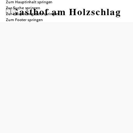
Zum Hauptinhalt springen
Gasthof am Holzschlag
Zur Suche springen
Zur Hauptnavigation springen
Zum Footer springen
Öffnungszeiten
Tisch telefonisch reservieren
Do bis Mo ab 10 Uhr, ganztägig warme Küche
In Merkliste speichern
Der Gasthof, ein Blockhaus, ist seit 2006 in Betrieb.
Mitten im Wald in der Rotte Holzschlag zwischen Maria
Raisenmarkt und Peilstein bzw. zwischen Maria
Raisenmarkt und Nöstach.