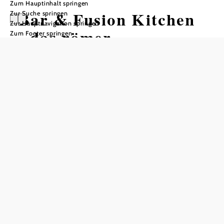
Zum Hauptinhalt springen
Bar & Fusion Kitchen
Zur Suche springen
Zur Hauptnavigation springen
- das römer
Zum Footer springen
Öffnungszeiten
vom 01.01.2024 bis zum 31.12.2099
Dienstag
11:00 - 23:00 Uhr
Mittwoch
11:00 - 23:00 Uhr
Donnerstag
11:00 - 23:00 Uhr
Freitag
11:00 - 23:00 Uhr
Samstag
09:00 - 23:00 Uhr
Tisch telefonisch reservieren
Auch an ausgewählten Feiertagen geöffnet.