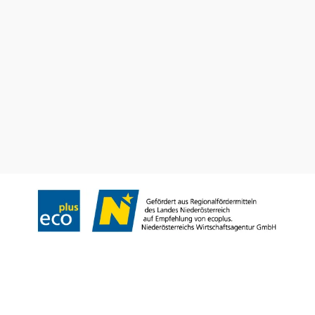
info@noe.co.at
B2B und Presse
Convention Bureau
Gruppenreisen
Prospekt bestellen
Newsletter abonnieren
Impressum
Datenschutz
AGB
Haftungsausschluss
Barrierefreiheitserklärung
Copyright © Niederösterreich-Werbung GmbH – Offizielles Tourismus- und
Kulturportal des Landes Niederösterreich