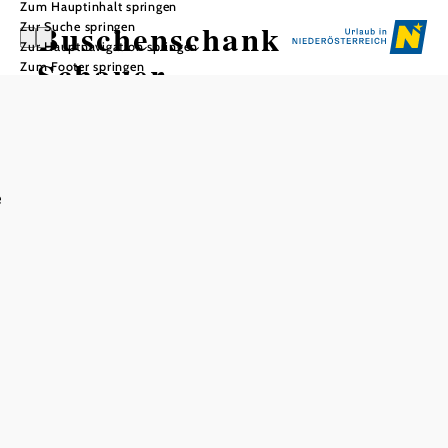
Zum Hauptinhalt springen
Buschenschank
Zur Suche springen
Zur Hauptnavigation springen
Schauer
Zum Footer springen
e
In Merkliste speichern
Sobald „ausg’steckt is’“, öffnet der gemütliche Heurige
Schauer in Schwallenbach seine Türen und empfängt
Gäste mit bodenständiger Gastfreundschaft, regionalen
Weinen und herzhaften Köstlichkeiten.
Ob unter alten Bäumen im Gastgarten oder in rustikalem
Ambiente – die Atmosphäre ist entspannt und typisch für
die Wachau. Hier trifft man sich, um bei einem Gläschen
vom Haus gemütlich durchzuschnaufen, zu plaudern oder
einfach die Aussicht zu genießen.