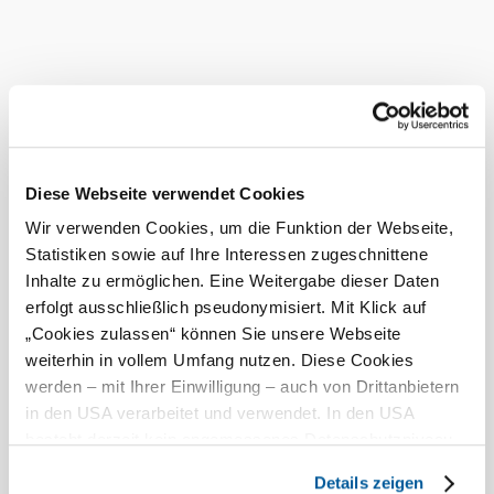
Bei uns finden Sie auch
Buschenschank Schauer
Infrastruktur
mehr erfahren
Das aktuelle Wetter in
Schwallenbach
Diese Webseite verwendet Cookies
Wir verwenden Cookies, um die Funktion der Webseite,
Heute, 06.08.2026
21° bis 31°
Statistiken sowie auf Ihre Interessen zugeschnittene
Inhalte zu ermöglichen. Eine Weitergabe dieser Daten
schweres Gewitter
erfolgt ausschließlich pseudonymisiert. Mit Klick auf
Windgeschwindigkeit
2,1 km/h
„Cookies zulassen“ können Sie unsere Webseite
weiterhin in vollem Umfang nutzen. Diese Cookies
Morgen, 07.08.2026
21° bis 29°
werden – mit Ihrer Einwilligung – auch von Drittanbietern
bewölkt
in den USA verarbeitet und verwendet. In den USA
Windgeschwindigkeit
1,6 km/h
besteht derzeit kein angemessenes Datenschutzniveau,
©
Lachlan BLair
und es ist nicht ausgeschlossen, dass staatliche
Details zeigen
Sicherheitsbehörden entsprechende Anordnungen