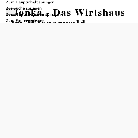
Zum Hauptinhalt springen
Bonka - Das Wirtshaus
Zur Suche springen
Zur Hauptnavigation springen
im Wienerwald
Zum Footer springen
Tisch telefonisch reservieren
Ruhezeiten
Montag
Dienstag
Mittwoch