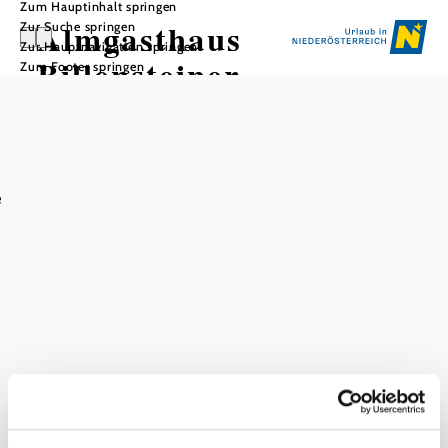
Zum Hauptinhalt springen
Almgasthaus
Zur Suche springen
Zur Hauptnavigation springen
Billensteiner
Zum Footer springen
In Merkliste speichern
e
In der Mitte des Muckenkogel-Massivs, Anfahrt mit dem
PKW möglich.
Das aktuelle Wetter in Lilienfeld
Heute, 08.08.2026
22° bis 25°
teilweise bewölkt
Windgeschwindigkeit
3,2 km/h