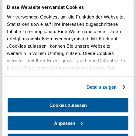
Morgen, 09.08.2026
17° bis 29°
Diese Webseite verwendet Cookies
bewölkt
Wir verwenden Cookies, um die Funktion der Webseite,
Windgeschwindigkeit
1,8 km/h
Statistiken sowie auf Ihre Interessen zugeschnittene
Inhalte zu ermöglichen. Eine Weitergabe dieser Daten
Umgebung erkunden
erfolgt ausschließlich pseudonymisiert. Mit Klick auf
„Cookies zulassen“ können Sie unsere Webseite
Ausflugsziele, Hotels, Touren und mehr
weiterhin in vollem Umfang nutzen. Diese Cookies
werden – mit Ihrer Einwilligung – auch von Drittanbietern
Suchradius
10 km
20 km
in den USA verarbeitet und verwendet. In den USA
besteht derzeit kein angemessenes Datenschutzniveau,
null
und es ist nicht ausgeschlossen, dass staatliche
Details zeigen
Sicherheitsbehörden entsprechende Anordnungen
gegenüber den Drittanbietern (Google und Meta
Platforms, Inc.) treffen, um Zugriff auf Daten zu Kontroll-
Cookies zulassen
und Überwachungszwecken zu erhalten. Dagegen gibt es
Urlaubsservice
keine wirksamen Rechtsbehelfe und
Anpassen
Haben Sie Fragen? Wir helfen Ihnen gerne weiter.
Rechtsschutzmöglichkeiten. Zudem werden von den
+43 2742 90009000
USA keine geeigneten Garantien für den Schutz