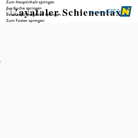
Zum Hauptinhalt springen
Zayataler Schienentaxi
Zur Suche springen
Zur Hauptnavigation springen
Zum Footer springen
In Merkliste speichern
e
Das Zayataler Schienentaxi fährt auf einem stillgelegten
Abschnitt der früheren Landesbahnstrecke „Mistelbach -
Ernstbrunn“. Ausgangspunkt ist die Haltestelle
"Mistelbach Interspar"des Zayataler Schienentaxis der auf
der gegenüberliegenden Seite des Kreisverkehrs beim
Interspar in Mistelbach. Das Schienentaxi hält am Bahnhof
Asparn/Zaya und befördert von dort jeweils am
Nachmittag seine Fahrgäste bis zur Draisinenalm
Grafensulz.
Die Fahrt verbindet Natur- und Zeitreise gleichermaßen:
Durch hügelige Landschaften und Wälder vorbei an
historischen Schauplätzen geht es bequem durch das