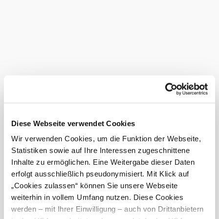
Preisinformationen
Preise Einzelpersonen
ab € 6,- (Teilstrecke einfache Fahrt)
Preise Kinder
ab € 3,- (Teilstrecke einfache Fahrt)
Kinder unter 6 Jahren gratis
Preise Gruppen
Diese Webseite verwendet Cookies
Wir verwenden Cookies, um die Funktion der Webseite,
ab € 4,- (Teilstrecke
Statistiken sowie auf Ihre Interessen zugeschnittene
Schülergruppen)
Inhalte zu ermöglichen. Eine Weitergabe dieser Daten
Preise Führung
erfolgt ausschließlich pseudonymisiert. Mit Klick auf
„Cookies zulassen“ können Sie unsere Webseite
€ 22,- (bzw. € 10,- mit NÖ Card)
weiterhin in vollem Umfang nutzen. Diese Cookies
Fahrt von Mistelbach nach
werden – mit Ihrer Einwilligung – auch von Drittanbietern
Asparn/Zaya und retour inkl.
Kellergassenführung