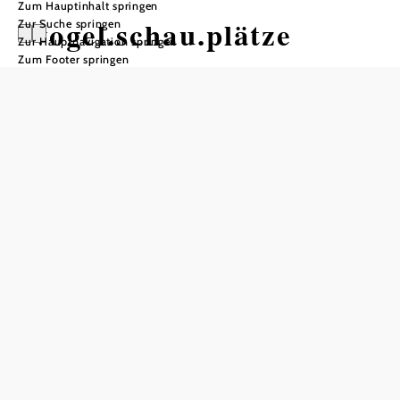
Zum Hauptinhalt springen
vogel.schau.plätze
Zur Suche springen
Zur Hauptnavigation springen
Zum Footer springen
Öffnungszeiten
frei zugänglich und Führung nach Vereinbarung
In Merkliste speichern
Die March-Thaya-Auen beeindrucken mit mehr als 230
Vogelarten und auch für Frosch & Co sind sie ein wahres
Paradies. Geführte Touren für Gruppen jeden Alters sind
nach Voranmeldung möglich.
Von Juli bis Oktober können Besucherinnen und Besucher
an der Beringungsstation jedes Wochenende hautnah