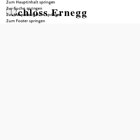
Zum Hauptinhalt springen
Schloss Ernegg
Zur Suche springen
Zur Hauptnavigation springen
Zum Footer springen
Öffnungszeiten
geöffnet von Mai bis Oktober
In Merkliste speichern
Das Schloss Ernegg befindet sich seit 1656 im Besitz der
Familie Auersperg und kann exklusiv für Hochzeiten,
Seminare, private Feste und Firmenevents gemietet
werden.
Das Schloss verfügt über 50 Betten mit zirka 35
Zusatzbetten für größere Veranstaltungen. Die Zimmer