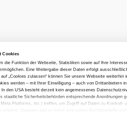
eiter.
Prospekt bes
t Cookies
 die Funktion der Webseite, Statistiken sowie auf Ihre Interess
ermöglichen. Eine Weitergabe dieser Daten erfolgt ausschließlic
k auf „Cookies zulassen“ können Sie unsere Webseite weiterhin i
ies werden – mit Ihrer Einwilligung – auch von Drittanbietern i
. In den USA besteht derzeit kein angemessenes Datenschutzniv
luss
Barrierefreiheitserklärung
ss staatliche Sicherheitsbehörden entsprechende Anordnungen 
Meta Platforms, Inc.) treffen, um Zugriff auf Daten zu Kontroll- 
rhalten. Dagegen gibt es keine wirksamen Rechtsbehelfe und
n. Zudem werden von den USA keine geeigneten Garantien für 
ewährt. Wir geben nur Ihre IP-Adresse (in gekürzter Form, so
es Tourismus- und Kulturportal des Landes Niederösterreich