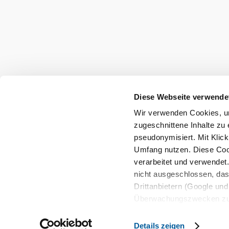
Urlaubsservice
Haben Sie Fragen? Wir helfen Ihnen gerne w
+43 2742 90009000
info@noe.co.at
Diese Webseite verwende
B2B und Presse
Wir verwenden Cookies, um
Convention Bureau
zugeschnittene Inhalte zu 
Gruppenreisen
pseudonymisiert. Mit Klic
Umfang nutzen. Diese Cook
verarbeitet und verwendet
Impressum
Datenschutz
AGB
Haftungsaussch
nicht ausgeschlossen, da
Drittanbietern (Google und 
Überwachungszwecken zu e
Rechtsschutzmöglichkeite
personenbezogener Daten g
Details zeigen
Copyright © Niederösterreich-Werbung GmbH – Offiziell