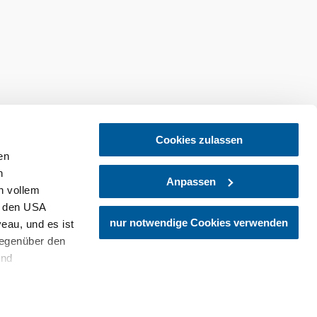
tellen
Newsletter abonnieren
Cookies zulassen
en
h
Anpassen
n vollem
n den USA
nur notwendige Cookies verwenden
eau, und es ist
gegenüber den
und
den Schutz
dass keine