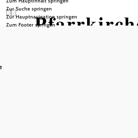
Zum Hauptinhalt springen
Zur Suche springen
Pfarrkirch
Zur Hauptnavigation springen
Zum Footer springen
In Merkliste speichern
e
Gottesdienst:
Jeden 2.Sonntag abwechselnd: 09.00 und 19.00 Uhr
null
Pfarrkirche Zelking
Pfarre Matzleinsdorf-
Zelking