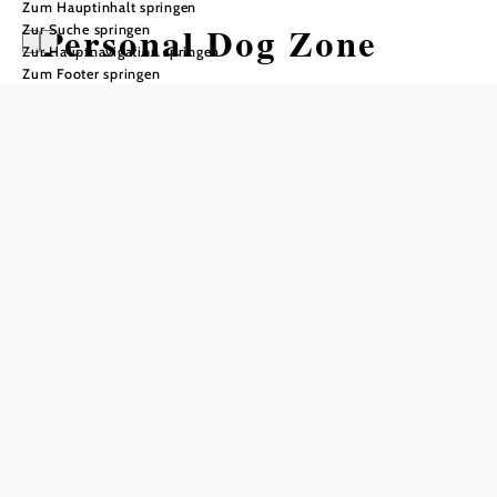
Zum Hauptinhalt springen
Personal Dog Zone
Zur Suche springen
Zur Hauptnavigation springen
Zum Footer springen
Öffnungszeiten
vom 12.10.2022 bis zum 31.12.2030
Montag
08:00 - 18:00 Uhr
Dienstag
08:00 - 18:00 Uhr
Mittwoch
08:00 - 18:00 Uhr
Donnerstag
08:00 - 18:00 Uhr
Freitag
08:00 - 18:00 Uhr
Samstag
08:00 - 18:00 Uhr
Sonntag
08:00 - 18:00 Uhr
Feiertag
08:00 - 18:00 Uhr
Besuch nur nach Terminvereinbarung möglich.
nur nach Vereinbarung geöffnet