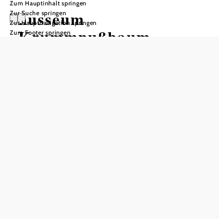
Zum Hauptinhalt springen
nusseum
Zur Suche springen
Zur Hauptnavigation springen
Krummnußbaum
Zum Footer springen
Öffnungszeiten
Besichtigungen und Führungen:
1.Mai bis 31.Oktober jeweils Samstag, Sonn- und
Feiertage von 13 bis 17 Uhr sowie zusätzlich ganzjährig
gegen Voranmeldung unter Telefon 0676 / 3510528 Fr.
Herta Peham oder per mail nusseum@j-peham.com
Empfohlener Zeitraum
J
F
M
A
M
J