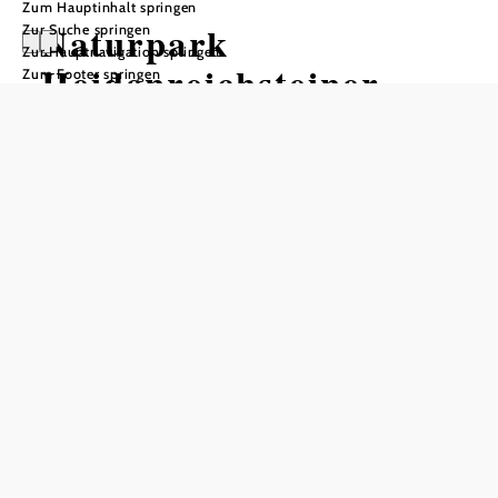
Zum Hauptinhalt springen
Naturpark
Zur Suche springen
Zur Hauptnavigation springen
Heidenreichsteiner
Zum Footer springen
Moor
Öffnungszeiten
vom 01.01. bis zum 31.12.
Der Naturpark ist ganzjährig frei zugänglich, im Winter
findet keine Schneeräumung statt.
Moorführungen für Gruppen gegen Voranmeldung
jederzeit möglich.
Naturparkzentrum im Winter nur eingeschränkt geöffnet.
zusätzlich auch nach Vereinbarung geöffnet
Gruppen nach Voranmeldung