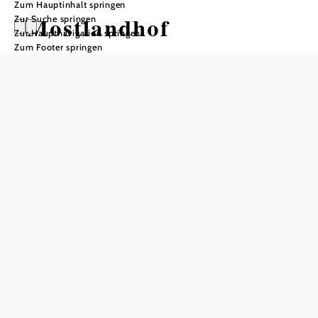
Zum Hauptinhalt springen
Mostlandhof
Zur Suche springen
Zur Hauptnavigation springen
Zum Footer springen
In Merkliste speichern
Der modern sanierte Mostlandhof liegt mitten im Grünen
im Herzen des Mostviertels bei Purgstall an der Erlauf. Das
18 ha große Grundstück umfasst den urigen Gasthof mit
drei separaten Stüberln, einen gemütlichen
Beherbergungstrakt mit 20 komfortablen, modernen
Zimmern (36 Betten) und einen informativen
Obstbaumlehrpfad sowie Äcker samt Wald.
Außerdem finden Gäste hier einen
traditionellen Bauerngarten, eine kleine Kapelle sowie
einen Kinderspielplatz. Busreisende finden vor dem Haus
einen geräumigen Parkplatz vor.
Naturliebhaber kommen am zwischen Erlauftalradweg und
Kleinem Erlauftalradweg gelegenen RADfreundlichen