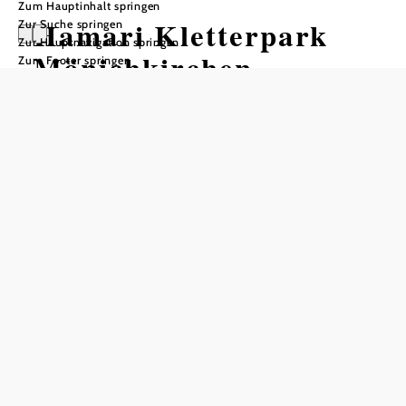
Zum Hauptinhalt springen
Hamari Kletterpark
Zur Suche springen
Zur Hauptnavigation springen
Mönichkirchen
Zum Footer springen
Empfohlener Zeitraum
J
F
M
A
M
J
J
A
S
O
N
D
In Merkliste speichern
Der Hamari Kletterpark in Mönichkirchen ist der größte
seiner Art in den Wiener Alpen in Niederösterreich und ein
echtes Highlight für Familien, Freunde und Abenteurer.
Auf rund 1.000 Metern Seehöhe, mitten im Wald gelegen,