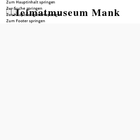
Zum Hauptinhalt springen
Heimatmuseum Mank
Zur Suche springen
Zur Hauptnavigation springen
Zum Footer springen
Öffnungszeiten
vom 01.04. bis zum 31.10.
Montag
09:00 - 12:00 Uhr
13:00 - 16:00 Uhr
Dienstag
09:00 - 12:00 Uhr
13:00 - 16:00 Uhr
Mittwoch
09:00 - 12:00 Uhr
13:00 - 16:00 Uhr
Donnerstag
09:00 - 12:00 Uhr
13:00 - 16:00 Uhr
Freitag
09:00 - 12:00 Uhr
Samstag, Sonn- und Feiertage nur gegen Voranmeldung