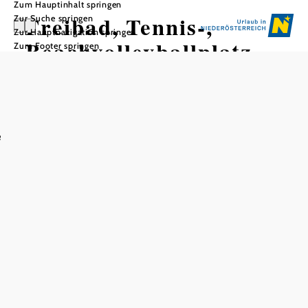
Zum Hauptinhalt springen
Freibad, Tennis-,
Zur Suche springen
Zur Hauptnavigation springen
Beachvolleyballplatz
Zum Footer springen
Artstetten
e
In Merkliste speichern
Das neue Freibad in Artstetten hat neben dem
solarbeheizten Freischwimmerbecken auch ein
Kinderbecken für die kleinen Gäste, so wie einen
Beachvolleyballplatz für sportliche Aktivitäten.
Eine große Liegewiese sowie ein öffentlicher
Erlebniskinderspielplatz bieten für Sonnenhungrige eine
ideale Möglichkeit zum Entspannen. Sonnenschirme und
Liegestühle stehen zur Verfügung, ebenso ein