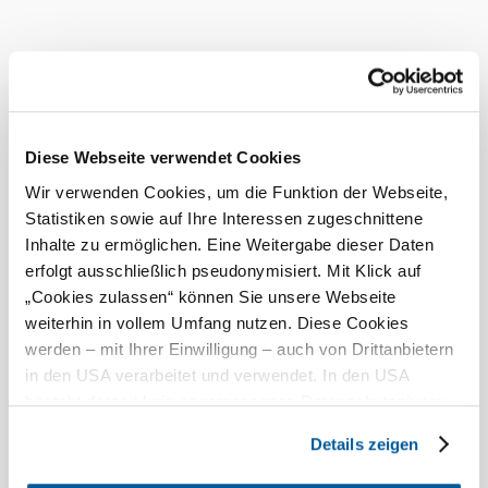
Tischtennistisch.
Für Tennisbegeisterte bieten wir 2 Freiplätze.
Das aktuelle Wetter in Artstetten
Heute, 08.08.2026
20° bis 29°
Diese Webseite verwendet Cookies
Wir verwenden Cookies, um die Funktion der Webseite,
bewölkt
Statistiken sowie auf Ihre Interessen zugeschnittene
Windgeschwindigkeit
2,4 km/h
Inhalte zu ermöglichen. Eine Weitergabe dieser Daten
erfolgt ausschließlich pseudonymisiert. Mit Klick auf
Morgen, 09.08.2026
22° bis 32°
„Cookies zulassen“ können Sie unsere Webseite
teilweise bewölkt
weiterhin in vollem Umfang nutzen. Diese Cookies
Windgeschwindigkeit
2,7 km/h
werden – mit Ihrer Einwilligung – auch von Drittanbietern
in den USA verarbeitet und verwendet. In den USA
Umgebung erkunden
besteht derzeit kein angemessenes Datenschutzniveau,
und es ist nicht ausgeschlossen, dass staatliche
Details zeigen
Ausflugsziele, Hotels, Touren und mehr
Sicherheitsbehörden entsprechende Anordnungen
gegenüber den Drittanbietern (Google und Meta
Suchradius