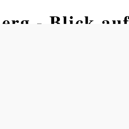
rg - Blick au
g am Kamp