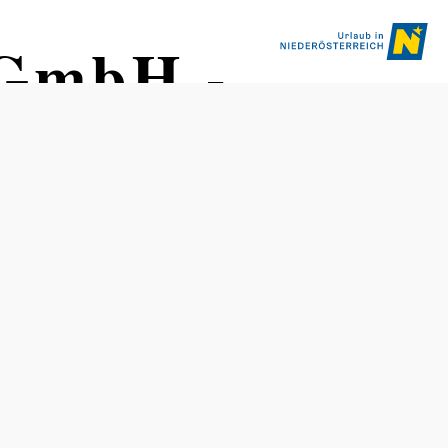
 GmbH -
Öffnungszeiten
Unsere Führungen finden ganzjährig und wochentags
statt. An Feiertagen und zu Revisionszeiten gibt es leider
keine Führungen.
Für individuelle Anfragen senden Sie uns bitte eine
Nachricht an fuehrungen@voeslauer. at mit der Angabe
Ihres gewünschten Termins und der gewünschten Uhrzeit
oder kontaktieren Sie uns telefonisch unter +43 2252