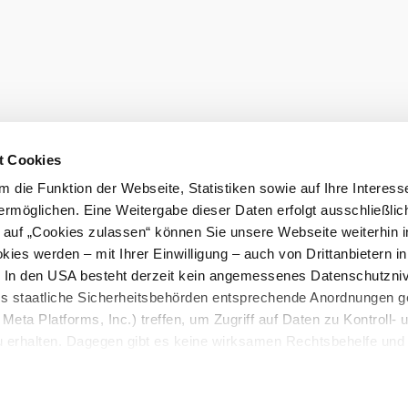
t Cookies
 die Funktion der Webseite, Statistiken sowie auf Ihre Interess
ermöglichen. Eine Weitergabe dieser Daten erfolgt ausschließlic
eiter.
k auf „Cookies zulassen“ können Sie unsere Webseite weiterhin i
ies werden – mit Ihrer Einwilligung – auch von Drittanbietern i
Prospekt bes
. In den USA besteht derzeit kein angemessenes Datenschutzniv
ss staatliche Sicherheitsbehörden entsprechende Anordnungen 
Meta Platforms, Inc.) treffen, um Zugriff auf Daten zu Kontroll- 
rhalten. Dagegen gibt es keine wirksamen Rechtsbehelfe und
n. Zudem werden von den USA keine geeigneten Garantien für 
luss
Barrierefreiheitserklärung
ewährt. Wir geben nur Ihre IP-Adresse (in gekürzter Form, so
ch ist) sowie technische Informationen wie Browser, Internetanb