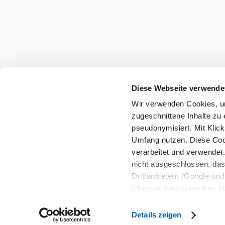
Suchradius
10 km
20 km
Diese Webseite verwende
Wir verwenden Cookies, um
Urlaubsservice
zugeschnittene Inhalte zu 
Haben Sie Fragen? Wir helfen Ihnen gerne w
pseudonymisiert. Mit Klic
+43 2742 90009000
Umfang nutzen. Diese Cook
info@noe.co.at
verarbeitet und verwendet
B2B und Presse
nicht ausgeschlossen, da
Convention Bureau
Drittanbietern (Google und 
Gruppenreisen
Überwachungszwecken zu e
Rechtsschutzmöglichkeite
Impressum
Datenschutz
AGB
Haftungsaussch
personenbezogener Daten g
Details zeigen
eindeutige Zuordnung mögli