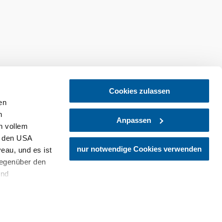
Cookies zulassen
en
h
Anpassen
n vollem
n den USA
tellen
Newsletter abonnieren
nur notwendige Cookies verwenden
eau, und es ist
gegenüber den
und
den Schutz
dass keine
ieter, Endgerät