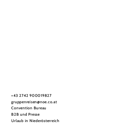
Urlaubsservice
Haben Sie Fragen? Wir helfen Ihnen gerne weiter.
+43 2742 900019827
gruppenreisen@noe.co.at
Convention Bureau
B2B und Presse
Urlaub in Niederösterreich