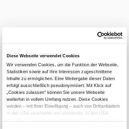
Diese Webseite verwendet Cookies
Wir verwenden Cookies, um die Funktion der Webseite,
Statistiken sowie auf Ihre Interessen zugeschnittene
Inhalte zu ermöglichen. Eine Weitergabe dieser Daten
erfolgt ausschließlich pseudonymisiert. Mit Klick auf
©
„Cookies zulassen“ können Sie unsere Webseite
Doris Schwarz-König
weiterhin in vollem Umfang nutzen. Diese Cookies
Kapazitäten
Anzahl Tagungsräume: 10
werden – mit Ihrer Einwilligung – auch von Drittanbietern
in den USA verarbeitet und verwendet. In den USA
Bestuhlung max.: 550
besteht derzeit kein angemessenes Datenschutzniveau,
Zimmer: 26
und es ist nicht ausgeschlossen, dass staatliche
Parkplätze gesamt: 250