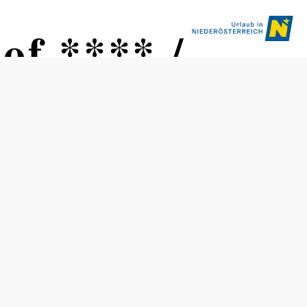
of **** /
Kapazitäten
Anzahl Tagungsräume: 1
Bestuhlung max.: 40
Zimmer: 32
Parkplätze gesamt: -