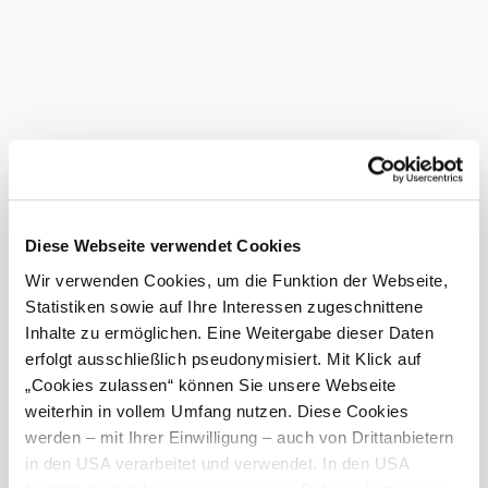
©
arte Hotel Krems
Kapazitäten
Anzahl Tagungsräume: -
Bestuhlung max.: -
Zimmer: 90
Diese Webseite verwendet Cookies
Parkplätze gesamt: -
Wir verwenden Cookies, um die Funktion der Webseite,
Statistiken sowie auf Ihre Interessen zugeschnittene
In Merkliste speichern
Inhalte zu ermöglichen. Eine Weitergabe dieser Daten
erfolgt ausschließlich pseudonymisiert. Mit Klick auf
Legeres Wohnen umgeben von Weinbergen. In der Nähe:
„Cookies zulassen“ können Sie unsere Webseite
Kunstmeile Krems, Rundwanderweg "Welterbesteig
weiterhin in vollem Umfang nutzen. Diese Cookies
Wachau", Schiffstation Stein u.v.m.
werden – mit Ihrer Einwilligung – auch von Drittanbietern
Allgemeine Informationen:
in den USA verarbeitet und verwendet. In den USA
91 Zimmer, 182 Betten