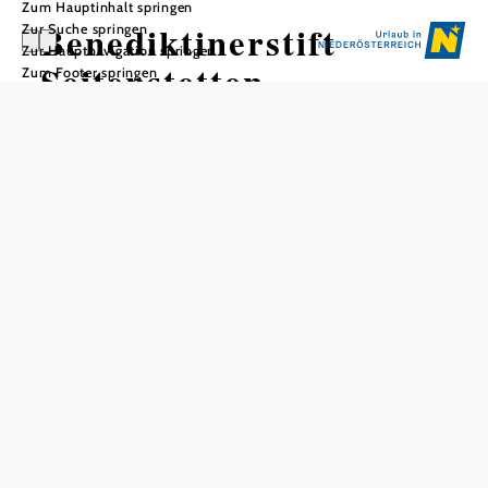
Zum Hauptinhalt springen
Benediktinerstift
Zur Suche springen
Zur Hauptnavigation springen
Seitenstetten
Zum Footer springen
In Merkliste speichern
Der "Vierkanter Gottes" überrascht seine Gäste mit
verborgenen Schätzen und dem einzigartigen historischen
Hofgarten.
Preis pro Person mit Führung 2026/2027
Erwachsene
€ 13,-
Stift und Hofgarten (2 Stunden)
€ 19,50
Hofgarten (1 Stunde)
€ 8,-
Themenführungen Garten
€ 10,-