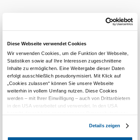
Parkplatz
Shop
WC-Anlage
Eignungen
Diese Webseite verwendet Cookies
Wir verwenden Cookies, um die Funktion der Webseite,
kinderwagentauglich
Statistiken sowie auf Ihre Interessen zugeschnittene
für Kinder geeignet
Inhalte zu ermöglichen. Eine Weitergabe dieser Daten
erfolgt ausschließlich pseudonymisiert. Mit Klick auf
Zahlungsmöglichkeiten
„Cookies zulassen“ können Sie unsere Webseite
weiterhin in vollem Umfang nutzen. Diese Cookies
Debitkarte
werden – mit Ihrer Einwilligung – auch von Drittanbietern
Bei uns finden Sie auch
in den USA verarbeitet und verwendet. In den USA
besteht derzeit kein angemessenes Datenschutzniveau,
Stift Seitenstetten mit historischem Hofgarten
und es ist nicht ausgeschlossen, dass staatliche
Freizeitangebot
Details zeigen
Sicherheitsbehörden entsprechende Anordnungen
mehr erfahren
gegenüber den Drittanbietern (Google und Meta