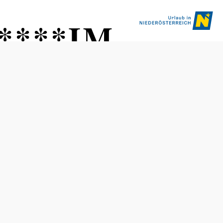
s ****IM
Öffnungszeiten
vom 01.01. bis zum 31.12.
Montag
08:00 - 19:00 Uhr
Dienstag
08:00 - 19:00 Uhr
Mittwoch
08:00 - 19:00 Uhr
Donnerstag
08:00 - 19:00 Uhr