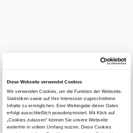
ausgezeichnet
...
Ausstattungen
E-Bike Ladestation
Führungen
Busse willkommen
Parkplatz
Eignungen
Diese Webseite verwendet Cookies
rollstuhlgerechte WC-Anlage
Wir verwenden Cookies, um die Funktion der Webseite,
geeignet für Rollstuhlfahrer
Statistiken sowie auf Ihre Interessen zugeschnittene
Inhalte zu ermöglichen. Eine Weitergabe dieser Daten
Zahlungsmöglichkeiten
erfolgt ausschließlich pseudonymisiert. Mit Klick auf
„Cookies zulassen“ können Sie unsere Webseite
Mastercard
weiterhin in vollem Umfang nutzen. Diese Cookies