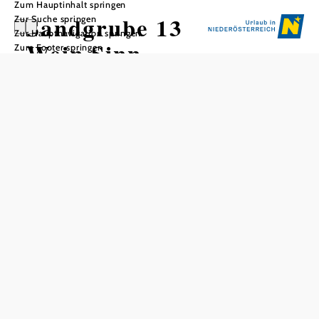
Zum Hauptinhalt springen
Sandgrube 13
Zur Suche springen
Zur Hauptnavigation springen
Wein.Sinn
Zum Footer springen
In Merkliste speichern
Der Rundgang durch das Weingut bietet acht Stationen
Weinerlebnis für alle Sinne: inszenierte Keller, 270°-Film
und natürlich eine Weinverkostung. Die Besucher:innen
erleben den Kremser Wein von seiner schönsten Seite!
Preis pro Person 2026
inklusive Führung, drei Weinproben, Gebäck
€ 13,50
Öffnungszeiten 2026
Montag bis Samstag 9-17 Uhr
Mai bis Oktober zusätzlich sonn- und feiertags 10-