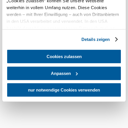
„Cookies zulassen“ können Sie unsere Webseite
weiterhin in vollem Umfang nutzen. Diese Cookies
werden – mit Ihrer Einwilligung – auch von Drittanbietern
in den USA verarbeitet und verwendet. In den USA
besteht derzeit kein angemessenes Datenschutzniveau,
und es ist nicht ausgeschlossen, dass staatliche
Details zeigen
Sicherheitsbehörden entsprechende Anordnungen
gegenüber den Drittanbietern (Google und Meta
Platforms, Inc.) treffen, um Zugriff auf Daten zu Kontroll-
Cookies zulassen
und Überwachungszwecken zu erhalten. Dagegen gibt es
keine wirksamen Rechtsbehelfe und
Anpassen
Rechtsschutzmöglichkeiten. Zudem werden von den
USA keine geeigneten Garantien für den Schutz
personenbezogener Daten gewährt. Wir geben nur Ihre
nur notwendige Cookies verwenden
IP-Adresse (in gekürzter Form, sodass keine eindeutige
Zuordnung möglich ist) sowie technische Informationen
wie Browser, Internetanbieter, Endgerät und
Bildschirmauflösung an Google bzw. an. Meta weiter.
Weitere Details zu Cookies und einer möglichen späteren