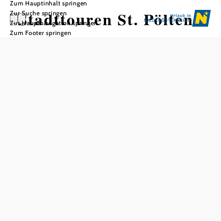
Zum Hauptinhalt springen
Stadttouren St. Pölten
Zur Suche springen
Zur Hauptnavigation springen
Zum Footer springen
In Merkliste speichern
St. Pöltens fast 2000-jährige Geschichte erleben – von den
Römern über das Mittelalter bis zum Barock. Die
Jugendstilarchitektur und spannende Geschichten
entdecken.
je Gruppengröße
Preis
auf Anfrage
Öffnungszeiten
Ganzjährig buchbar
Führungsdauer: ca. 1,5 Stunden
Buchen Sie einfach und bequem bei